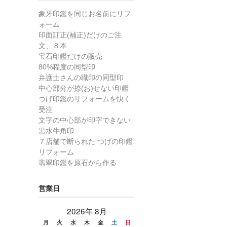
象牙印鑑を同じお名前にリフ
ォーム
印面訂正(補正)だけのご注
文、８本
宝石印鑑だけの販売
80%程度の同型印
弁護士さんの職印の同型印
中心部分が捺(お)せない印鑑
つげ印鑑のリフォームを快く
受注
文字の中心部が印字できない
黒水牛角印
７店舗で断られた つげの印鑑
リフォーム
翡翠印鑑を原石から作る
営業日
2026年 8月
月
火
水
木
金
土
日