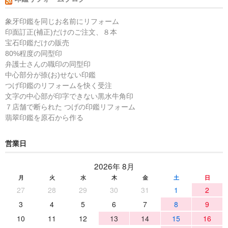
象牙印鑑を同じお名前にリフォーム
印面訂正(補正)だけのご注文、８本
宝石印鑑だけの販売
80%程度の同型印
弁護士さんの職印の同型印
中心部分が捺(お)せない印鑑
つげ印鑑のリフォームを快く受注
文字の中心部が印字できない黒水牛角印
７店舗で断られた つげの印鑑リフォーム
翡翠印鑑を原石から作る
営業日
2026年 8月
月
火
水
木
金
土
日
27
28
29
30
31
1
2
3
4
5
6
7
8
9
10
11
12
13
14
15
16