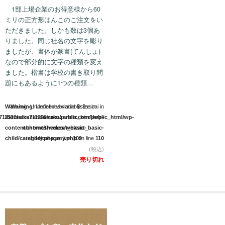
店長ブログ
1部上場企業のお得意様から60
ミリの正方形はんこのご注文をい
営業品目
ただきました。しかも数は3個あ
りました。同じ社名の文字を彫り
店舗沿革
ましたが、書体が篆書(てんしょ)
なので部分的に文字の種類を変え
関連サイト
ました。楷書は学校の書き取り問
題にもあるように1つの種類…
印鑑リフォーム
Warning
Warning
: Undefined variable $size in
: Undefined variable $sozai in
外国人向けショップ
711320/rakuzendo.com/public_html/wp-
/home/xs711320/rakuzendo.com/public_html/wp-
content/themes/welcart_basic-
content/themes/welcart_basic-
child/category.php
child/category.php
on line
109
on line
110
(税込)
売り切れ