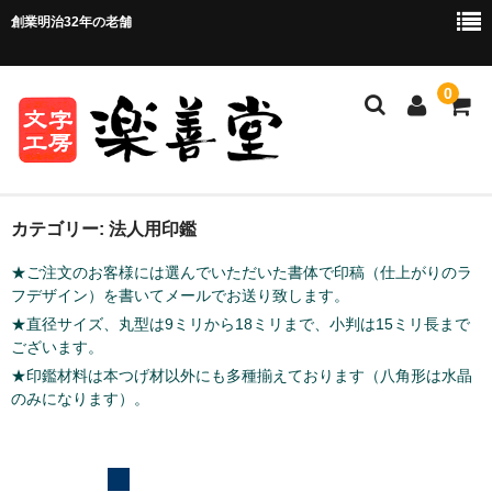
創業明治32年の老舗
0
ホーム
カテゴリー:
法人用印鑑
★ご注文のお客様には選んでいただいた書体で印稿（仕上がりのラ
ご注文方法
フデザイン）を書いてメールでお送り致します。
ご注文の流れ
★直径サイズ、丸型は9ミリから18ミリまで、小判は15ミリ長まで
ございます。
お支払い方法・送料について
★印鑑材料は本つげ材以外にも多種揃えております（八角形は水晶
のみになります）。
店舗情報
お問い合わせ