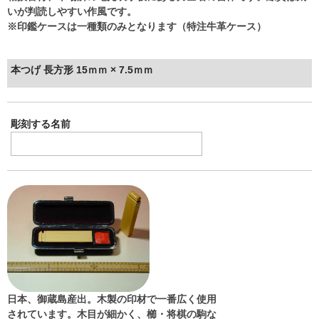
いが判読しやすい作風です。
※印鑑ケースは一種類のみとなります（特注牛革ケース）
本つげ 長方形 15ｍｍ × 7.5ｍｍ
彫刻する名前
日本、御蔵島産出。木製の印材で一番広く使用
されています。木目が細かく、櫛・将棋の駒な