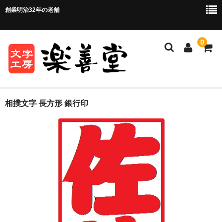
創業明治32年の老舗
0
ホーム
相撲文字 長方形 銀行印
ご注文方法
ご注文の流れ
お支払い方法・送料について
店舗情報
お問い合わせ