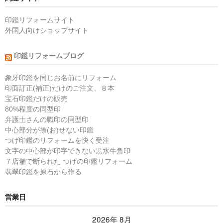
印鑑リフォームサイト
外国人向けショップサイト
印鑑リフォームブログ
象牙印鑑を同じお名前にリフォーム
印面訂正(補正)だけのご注文、８本
宝石印鑑だけの販売
80%程度の同型印
弁護士さんの職印の同型印
中心部分が捺(お)せない印鑑
つげ印鑑のリフォームを快く受注
文字の中心部が印字できない黒水牛角印
７店舗で断られた つげの印鑑リフォーム
翡翠印鑑を原石から作る
営業日
2026年 8月