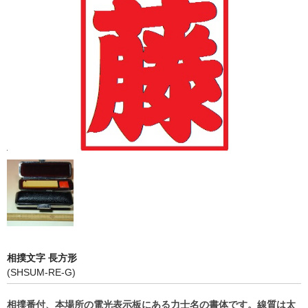
店長ブログ
営業品目
店舗沿革
関連サイト
印鑑リフォーム
外国人向けショップ
相撲文字 長方形
(SHSUM-RE-G)
相撲番付、本場所の電光表示板にある力士名の書体です。線質は太