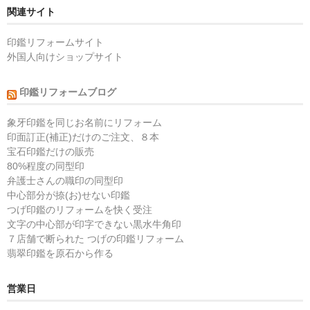
関連サイト
印鑑リフォームサイト
外国人向けショップサイト
印鑑リフォームブログ
象牙印鑑を同じお名前にリフォーム
印面訂正(補正)だけのご注文、８本
宝石印鑑だけの販売
80%程度の同型印
弁護士さんの職印の同型印
中心部分が捺(お)せない印鑑
つげ印鑑のリフォームを快く受注
文字の中心部が印字できない黒水牛角印
７店舗で断られた つげの印鑑リフォーム
翡翠印鑑を原石から作る
営業日