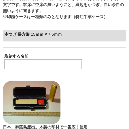
文字です。客席に空席の無いようにと、縁起をかつぎ、白い余白の
無いように書きます。
※印鑑ケースは一種類のみとなります（特注牛革ケース）
本つげ 長方形 15ｍｍ × 7.5ｍｍ
彫刻する名前
日本、御蔵島産出。木製の印材で一番広く使用