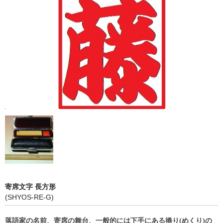
店長ブログ
営業品目
店舗沿革
関連サイト
印鑑リフォーム
外国人向けショップ
寄席文字 長方形
(SHYOS-RE-G)
落語家の名前、寄席の舞台、一般的には下手にある捲り(めくり)の