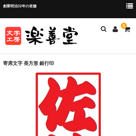
創業明治32年の老舗
0
ホーム
寄席文字 長方形 銀行印
ご注文方法
ご注文の流れ
お支払い方法・送料について
店舗情報
お問い合わせ