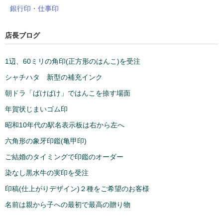
銀行印・仕事印
店長ブログ
1辺、60ミリの角印(正方形のはんこ)を受注
シャチハタ 新型の補充インク
朝ドラ「ばけばけ」ではんこを捺す場面
年賀状じまいゴム印
昭和10年代の駅名表示板は右から左へ
六角形の象牙印鑑(亀甲印)
ご結婚のタイミングで印鑑のオーダー
染なし黒水牛の実印を受注
印稿(仕上がりデザイン)２種をご希望のお客様
名前は親から子への最初で最高の贈り物