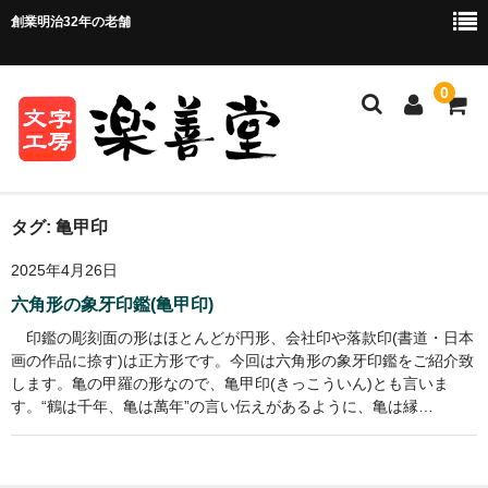
創業明治32年の老舗
0
ホーム
タグ:
亀甲印
2025年4月26日
ご注文方法
六角形の象牙印鑑(亀甲印)
ご注文の流れ
印鑑の彫刻面の形はほとんどが円形、会社印や落款印(書道・日本
画の作品に捺す)は正方形です。今回は六角形の象牙印鑑をご紹介致
お支払い方法・送料について
します。亀の甲羅の形なので、亀甲印(きっこういん)とも言いま
す。“鶴は千年、亀は萬年”の言い伝えがあるように、亀は縁…
店舗情報
お問い合わせ