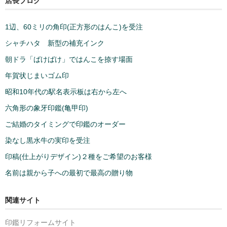
店長ブログ
1辺、60ミリの角印(正方形のはんこ)を受注
シャチハタ 新型の補充インク
朝ドラ「ばけばけ」ではんこを捺す場面
年賀状じまいゴム印
昭和10年代の駅名表示板は右から左へ
六角形の象牙印鑑(亀甲印)
ご結婚のタイミングで印鑑のオーダー
染なし黒水牛の実印を受注
印稿(仕上がりデザイン)２種をご希望のお客様
名前は親から子への最初で最高の贈り物
関連サイト
印鑑リフォームサイト