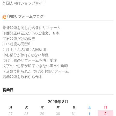
外国人向けショップサイト
印鑑リフォームブログ
象牙印鑑を同じお名前にリフォーム
印面訂正(補正)だけのご注文、８本
宝石印鑑だけの販売
80%程度の同型印
弁護士さんの職印の同型印
中心部分が捺(お)せない印鑑
つげ印鑑のリフォームを快く受注
文字の中心部が印字できない黒水牛角印
７店舗で断られた つげの印鑑リフォーム
翡翠印鑑を原石から作る
営業日
2026年 8月
月
火
水
木
金
土
日
27
28
29
30
31
1
2