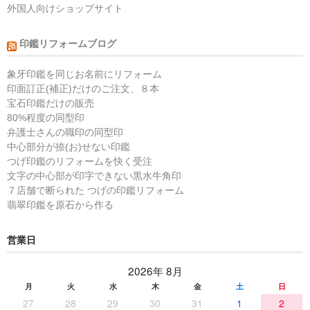
外国人向けショップサイト
印鑑リフォームブログ
象牙印鑑を同じお名前にリフォーム
印面訂正(補正)だけのご注文、８本
宝石印鑑だけの販売
80%程度の同型印
弁護士さんの職印の同型印
中心部分が捺(お)せない印鑑
つげ印鑑のリフォームを快く受注
文字の中心部が印字できない黒水牛角印
７店舗で断られた つげの印鑑リフォーム
翡翠印鑑を原石から作る
営業日
2026年 8月
月
火
水
木
金
土
日
27
28
29
30
31
1
2