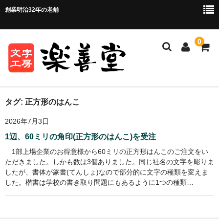
創業明治32年の老舗
0
ホーム
タグ:
正方形のはんこ
2026年7月3日
ご注文方法
1辺、60ミリの角印(正方形のはんこ)を受注
ご注文の流れ
1部上場企業のお得意様から60ミリの正方形はんこのご注文をい
ただきました。しかも数は3個ありました。同じ社名の文字を彫りま
お支払い方法・送料について
したが、書体が篆書(てんしょ)なので部分的に文字の種類を変えま
した。楷書は学校の書き取り問題にもあるように1つの種類…
店舗情報
お問い合わせ