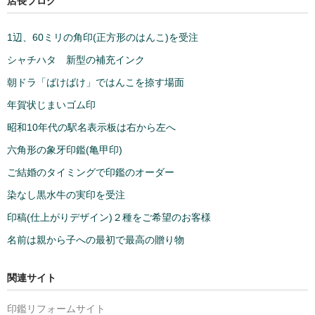
店長ブログ
1辺、60ミリの角印(正方形のはんこ)を受注
シャチハタ 新型の補充インク
朝ドラ「ばけばけ」ではんこを捺す場面
年賀状じまいゴム印
昭和10年代の駅名表示板は右から左へ
六角形の象牙印鑑(亀甲印)
ご結婚のタイミングで印鑑のオーダー
染なし黒水牛の実印を受注
印稿(仕上がりデザイン)２種をご希望のお客様
名前は親から子への最初で最高の贈り物
関連サイト
印鑑リフォームサイト