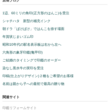
店長ブログ
1辺、60ミリの角印(正方形のはんこ)を受注
シャチハタ 新型の補充インク
朝ドラ「ばけばけ」ではんこを捺す場面
年賀状じまいゴム印
昭和10年代の駅名表示板は右から左へ
六角形の象牙印鑑(亀甲印)
ご結婚のタイミングで印鑑のオーダー
染なし黒水牛の実印を受注
印稿(仕上がりデザイン)２種をご希望のお客様
名前は親から子への最初で最高の贈り物
関連サイト
印鑑リフォームサイト