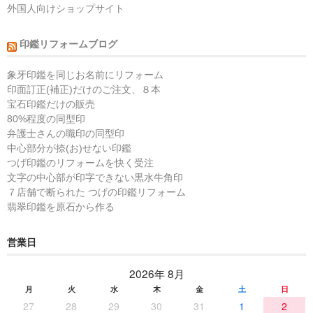
外国人向けショップサイト
印鑑リフォームブログ
象牙印鑑を同じお名前にリフォーム
印面訂正(補正)だけのご注文、８本
宝石印鑑だけの販売
80%程度の同型印
弁護士さんの職印の同型印
中心部分が捺(お)せない印鑑
つげ印鑑のリフォームを快く受注
文字の中心部が印字できない黒水牛角印
７店舗で断られた つげの印鑑リフォーム
翡翠印鑑を原石から作る
営業日
2026年 8月
月
火
水
木
金
土
日
27
28
29
30
31
1
2