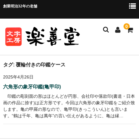
創業明治32年の老舗
0
ホーム
タグ:
覆輪付きの印鑑ケース
2025年4月26日
ご注文方法
六角形の象牙印鑑(亀甲印)
ご注文の流れ
印鑑の彫刻面の形はほとんどが円形、会社印や落款印(書道・日本
画の作品に捺す)は正方形です。今回は六角形の象牙印鑑をご紹介致
お支払い方法・送料について
します。亀の甲羅の形なので、亀甲印(きっこういん)とも言いま
す。“鶴は千年、亀は萬年”の言い伝えがあるように、亀は縁…
店舗情報
お問い合わせ