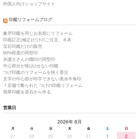
外国人向けショップサイト
印鑑リフォームブログ
象牙印鑑を同じお名前にリフォーム
印面訂正(補正)だけのご注文、８本
宝石印鑑だけの販売
80%程度の同型印
弁護士さんの職印の同型印
中心部分が捺(お)せない印鑑
つげ印鑑のリフォームを快く受注
文字の中心部が印字できない黒水牛角印
７店舗で断られた つげの印鑑リフォーム
翡翠印鑑を原石から作る
営業日
2026年 8月
月
火
水
木
金
土
日
27
28
29
30
31
1
2