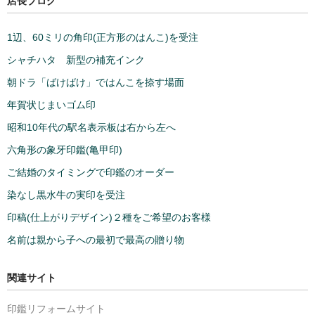
店長ブログ
1辺、60ミリの角印(正方形のはんこ)を受注
シャチハタ 新型の補充インク
朝ドラ「ばけばけ」ではんこを捺す場面
年賀状じまいゴム印
昭和10年代の駅名表示板は右から左へ
六角形の象牙印鑑(亀甲印)
ご結婚のタイミングで印鑑のオーダー
染なし黒水牛の実印を受注
印稿(仕上がりデザイン)２種をご希望のお客様
名前は親から子への最初で最高の贈り物
関連サイト
印鑑リフォームサイト