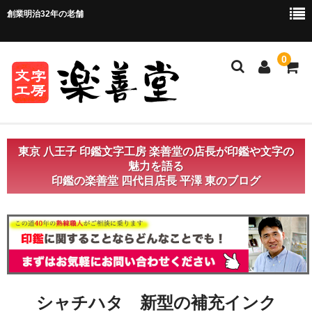
創業明治32年の老舗
0
ホーム
東京 八王子 印鑑文字工房 楽善堂の店長が印鑑や文字の
魅力を語る
ご注文方法
印鑑の楽善堂 四代目店長 平澤 東のブログ
ご注文の流れ
お支払い方法・送料について
店舗情報
お問い合わせ
シャチハタ 新型の補充インク