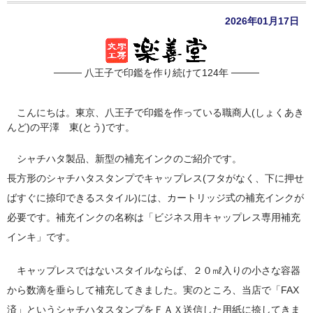
店長ブログ
2026年01月17日
営業品目
店舗沿革
──── 八王子で印鑑を作り続けて124年 ────
関連サイト
こんにちは。東京、八王子で印鑑を作っている職商人(しょくあき
印鑑リフォーム
んど)の平澤 東(とう)です。
外国人向けショップ
シャチハタ製品、新型の補充インクのご紹介です。
長方形のシャチハタスタンプでキャップレス(フタがなく、下に押せ
ばすぐに捺印できるスタイル)には、カートリッジ式の補充インクが
必要です。補充インクの名称は「ビジネス用キャップレス専用補充
インキ」です。
キャップレスではないスタイルならば、２０㎖入りの小さな容器
から数滴を垂らして補充してきました。実のところ、当店で「FAX
済」というシャチハタスタンプをＦＡＸ送信した用紙に捺してきま