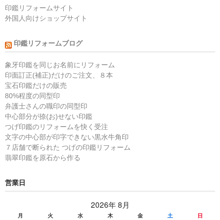
印鑑リフォームサイト
外国人向けショップサイト
印鑑リフォームブログ
象牙印鑑を同じお名前にリフォーム
印面訂正(補正)だけのご注文、８本
宝石印鑑だけの販売
80%程度の同型印
弁護士さんの職印の同型印
中心部分が捺(お)せない印鑑
つげ印鑑のリフォームを快く受注
文字の中心部が印字できない黒水牛角印
７店舗で断られた つげの印鑑リフォーム
翡翠印鑑を原石から作る
営業日
2026年 8月
月
火
水
木
金
土
日