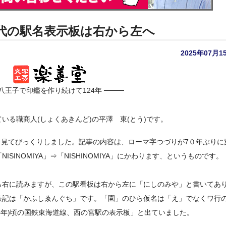
年代の駅名表示板は右から左へ
2025年07月1
 八王子で印鑑を作り続けて124年 ────
る職商人(しょくあきんど)の平澤 東(とう)です。
、写真を見てびっくりしました。記事の内容は、ローマ字つづりが7０年ぶりに
INOMIYA」⇒「NISHINOMIYA」にかわります、というものです。
右に読みますが、この駅看板は右から左に「にしのみや」と書いてあ
表記は「かふしゑんぐち」です。「園」のひら仮名は「え」でなくワ行
14年)頃の国鉄東海道線、西の宮駅の表示板」と出ていました。