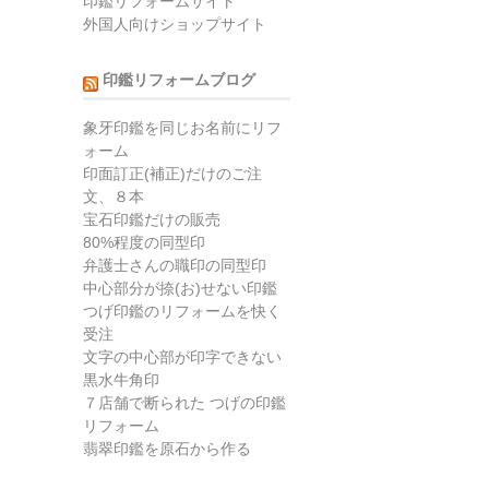
印鑑リフォームサイト
外国人向けショップサイト
印鑑リフォームブログ
象牙印鑑を同じお名前にリフ
ォーム
印面訂正(補正)だけのご注
文、８本
宝石印鑑だけの販売
80%程度の同型印
弁護士さんの職印の同型印
中心部分が捺(お)せない印鑑
つげ印鑑のリフォームを快く
受注
文字の中心部が印字できない
黒水牛角印
７店舗で断られた つげの印鑑
リフォーム
翡翠印鑑を原石から作る