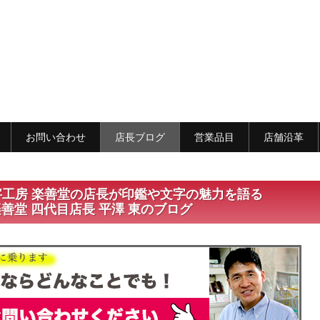
お問い合わせ
店長ブログ
営業品目
店舗沿革
字工房 楽善堂の店長が印鑑や文字の魅力を語る
善堂 四代目店長 平澤 東のブログ