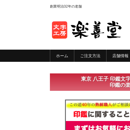
創業明治32年の老舗
ホーム
ご注文方法
店舗情報
東京 八王子 印鑑文
印鑑の楽