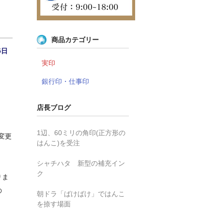
商品カテゴリー
5日
実印
銀行印・仕事印
店長ブログ
1辺、60ミリの角印(正方形の
変更
はんこ)を受注
シャチハタ 新型の補充イン
ク
りま
の
朝ドラ「ばけばけ」ではんこ
を捺す場面