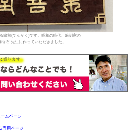
る篆額(てんがく)です。昭和の時代、篆刻家の
藤香石 先生に作っていただきました。
ホームページ
ム専用ページ