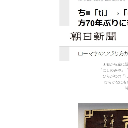
▲右から左に
「にしのみや」
ひらがなの「
ひらがなにも