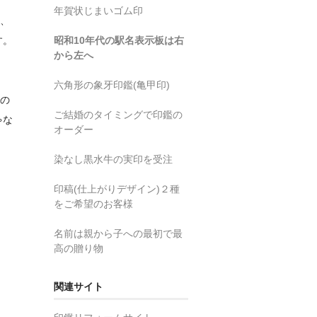
年賀状じまいゴム印
く、
す。
昭和10年代の駅名表示板は右
から左へ
六角形の象牙印鑑(亀甲印)
への
ご結婚のタイミングで印鑑の
ゃな
オーダー
染なし黒水牛の実印を受注
印稿(仕上がりデザイン)２種
をご希望のお客様
名前は親から子への最初で最
高の贈り物
関連サイト