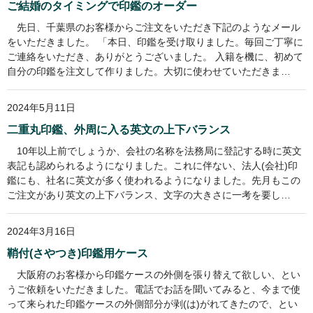
ご結婚のタイミングで印鑑のオーダー
店長ブログ
先日、千葉県のお客様からご注文をいただき下記のようなメール
営業品目
をいただきました。 「本日、印鑑を受け取りました。毎回ご丁寧に
ご連絡をいただき、ありがとうございました。 入籍を機に、初めて
店舗沿革
自分の印鑑を注文して作りました。大切に使わせていただきま…
関連サイト
2024年5月11日
印鑑リフォーム
二重丸印鑑、外周に入る英文の上下バランス
10年以上前でしょうか、会社の名称を法務局に登記する時に英文
外国人向けショップ
表記も認められるようになりました。これに伴ない、法人(会社)印
鑑にも、社名に英文が多く使われるようになりました。先月もこの
ご注文があり英文の上下バランス、文字の大きさに一考を要し…
2024年3月16日
鞘付(さやつき)印鑑用ケース
大阪府のお客様から印鑑ケースの外側を張り替えて欲しい、とい
うご依頼をいただきました。電話でお話を聞いてみると、今まで使
って来られた印鑑ケースの外側部分が剥(は)がれてきたので、とい