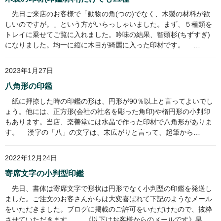
先日ご来店のお客様で「動物の角(つの)でなく、木製の材料が欲
しいのですが。」という方がいらっしゃいました。まず、５種類を
トレイに乗せてご覧に入れました。吟味の結果、智頭杉(ちずすぎ)
になりました。均一に縦に木目が綺麗に入った印材です。 …
2023年1月27日
八角形の印鑑
紙に押捺した時の印鑑の形は、円形が90％以上と言ってよいでし
ょう。他には、正方形(会社の社名を彫った角印)や楕円形の小判印
もあります。当店、楽善堂には水晶で作った印材で八角形がありま
す。 漢字の「八」の文字は、末広がりと言って、起筆から…
2022年12月24日
寄席文字の小判型印鑑
先日、書体は寄席文字で形状は円形でなく小判型の印鑑を発送し
ました。ご注文のお客さんからは大変喜ばれて下記のようなメール
をいただきました。ブログに掲載のご許可をいただけたので、抜粋
させていただきます。 《以下はお客様からのメールです》早…