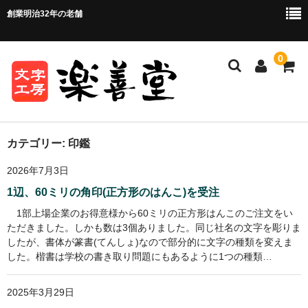
創業明治32年の老舗
0
ホーム
カテゴリー:
印鑑
2026年7月3日
ご注文方法
1辺、60ミリの角印(正方形のはんこ)を受注
ご注文の流れ
1部上場企業のお得意様から60ミリの正方形はんこのご注文をい
ただきました。しかも数は3個ありました。同じ社名の文字を彫りま
お支払い方法・送料について
したが、書体が篆書(てんしょ)なので部分的に文字の種類を変えま
した。楷書は学校の書き取り問題にもあるように1つの種類…
店舗情報
お問い合わせ
2025年3月29日