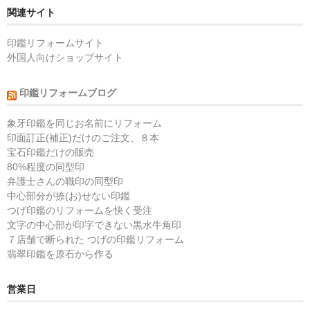
関連サイト
印鑑リフォームサイト
外国人向けショップサイト
印鑑リフォームブログ
象牙印鑑を同じお名前にリフォーム
印面訂正(補正)だけのご注文、８本
宝石印鑑だけの販売
80%程度の同型印
弁護士さんの職印の同型印
中心部分が捺(お)せない印鑑
つげ印鑑のリフォームを快く受注
文字の中心部が印字できない黒水牛角印
７店舗で断られた つげの印鑑リフォーム
翡翠印鑑を原石から作る
営業日