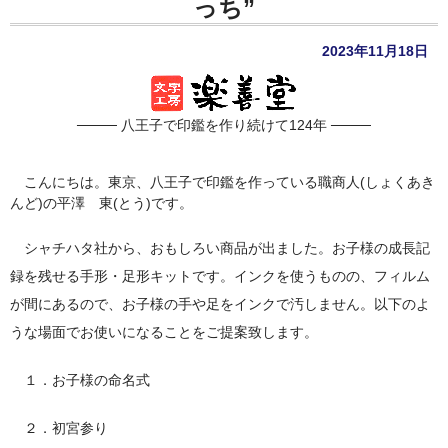
っち”
店長ブログ
2023年11月18日
営業品目
店舗沿革
──── 八王子で印鑑を作り続けて124年 ────
関連サイト
印鑑リフォーム
こんにちは。東京、八王子で印鑑を作っている職商人(しょくあき
んど)の平澤 東(とう)です。
外国人向けショップ
シャチハタ社から、おもしろい商品が出ました。お子様の成長記
録を残せる手形・足形キットです。インクを使うものの、フィルム
が間にあるので、お子様の手や足をインクで汚しません。以下のよ
うな場面でお使いになることをご提案致します。
１．お子様の命名式
２．初宮参り