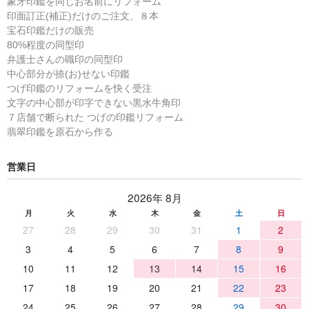
象牙印鑑を同じお名前にリフォーム
印面訂正(補正)だけのご注文、８本
宝石印鑑だけの販売
80%程度の同型印
弁護士さんの職印の同型印
中心部分が捺(お)せない印鑑
つげ印鑑のリフォームを快く受注
文字の中心部が印字できない黒水牛角印
７店舗で断られた つげの印鑑リフォーム
翡翠印鑑を原石から作る
営業日
2026年 8月
月
火
水
木
金
土
日
27
28
29
30
31
1
2
3
4
5
6
7
8
9
10
11
12
13
14
15
16
17
18
19
20
21
22
23
24
25
26
27
28
29
30