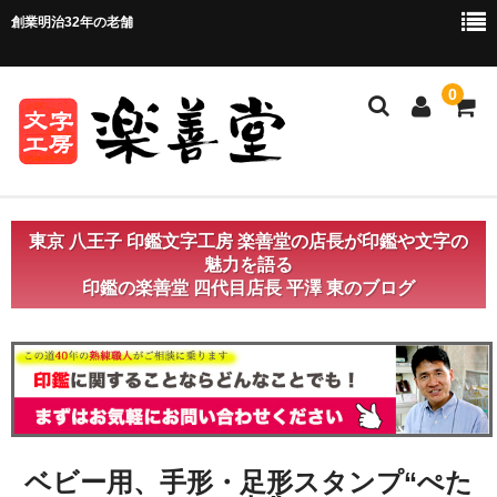
創業明治32年の老舗
0
ホーム
東京 八王子 印鑑文字工房 楽善堂の店長が印鑑や文字の
魅力を語る
ご注文方法
印鑑の楽善堂 四代目店長 平澤 東のブログ
ご注文の流れ
お支払い方法・送料について
店舗情報
お問い合わせ
ベビー用、手形・足形スタンプ“ぺた